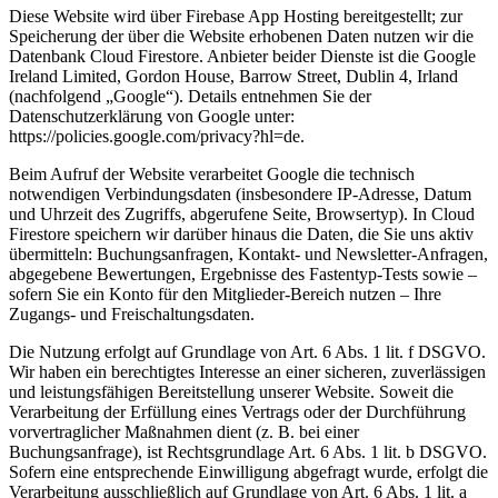
Diese Website wird über Firebase App Hosting bereitgestellt; zur
Speicherung der über die Website erhobenen Daten nutzen wir die
Datenbank Cloud Firestore. Anbieter beider Dienste ist die Google
Ireland Limited, Gordon House, Barrow Street, Dublin 4, Irland
(nachfolgend „Google“). Details entnehmen Sie der
Datenschutzerklärung von Google unter:
https://policies.google.com/privacy?hl=de.
Beim Aufruf der Website verarbeitet Google die technisch
notwendigen Verbindungsdaten (insbesondere IP-Adresse, Datum
und Uhrzeit des Zugriffs, abgerufene Seite, Browsertyp). In Cloud
Firestore speichern wir darüber hinaus die Daten, die Sie uns aktiv
übermitteln: Buchungsanfragen, Kontakt- und Newsletter-Anfragen,
abgegebene Bewertungen, Ergebnisse des Fastentyp-Tests sowie –
sofern Sie ein Konto für den Mitglieder-Bereich nutzen – Ihre
Zugangs- und Freischaltungsdaten.
Die Nutzung erfolgt auf Grundlage von Art. 6 Abs. 1 lit. f DSGVO.
Wir haben ein berechtigtes Interesse an einer sicheren, zuverlässigen
und leistungsfähigen Bereitstellung unserer Website. Soweit die
Verarbeitung der Erfüllung eines Vertrags oder der Durchführung
vorvertraglicher Maßnahmen dient (z. B. bei einer
Buchungsanfrage), ist Rechtsgrundlage Art. 6 Abs. 1 lit. b DSGVO.
Sofern eine entsprechende Einwilligung abgefragt wurde, erfolgt die
Verarbeitung ausschließlich auf Grundlage von Art. 6 Abs. 1 lit. a