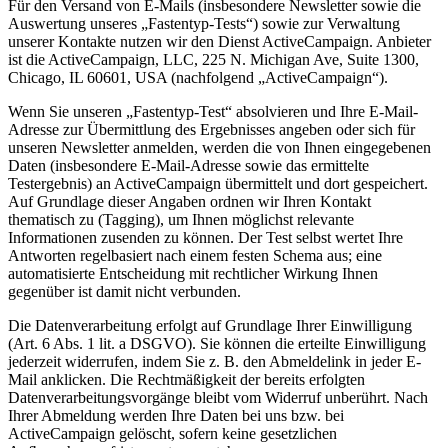
Für den Versand von E-Mails (insbesondere Newsletter sowie die
Auswertung unseres „Fastentyp-Tests“) sowie zur Verwaltung
unserer Kontakte nutzen wir den Dienst ActiveCampaign. Anbieter
ist die ActiveCampaign, LLC, 225 N. Michigan Ave, Suite 1300,
Chicago, IL 60601, USA (nachfolgend „ActiveCampaign“).
Wenn Sie unseren „Fastentyp-Test“ absolvieren und Ihre E-Mail-
Adresse zur Übermittlung des Ergebnisses angeben oder sich für
unseren Newsletter anmelden, werden die von Ihnen eingegebenen
Daten (insbesondere E-Mail-Adresse sowie das ermittelte
Testergebnis) an ActiveCampaign übermittelt und dort gespeichert.
Auf Grundlage dieser Angaben ordnen wir Ihren Kontakt
thematisch zu (Tagging), um Ihnen möglichst relevante
Informationen zusenden zu können. Der Test selbst wertet Ihre
Antworten regelbasiert nach einem festen Schema aus; eine
automatisierte Entscheidung mit rechtlicher Wirkung Ihnen
gegenüber ist damit nicht verbunden.
Die Datenverarbeitung erfolgt auf Grundlage Ihrer Einwilligung
(Art. 6 Abs. 1 lit. a DSGVO). Sie können die erteilte Einwilligung
jederzeit widerrufen, indem Sie z. B. den Abmeldelink in jeder E-
Mail anklicken. Die Rechtmäßigkeit der bereits erfolgten
Datenverarbeitungsvorgänge bleibt vom Widerruf unberührt. Nach
Ihrer Abmeldung werden Ihre Daten bei uns bzw. bei
ActiveCampaign gelöscht, sofern keine gesetzlichen