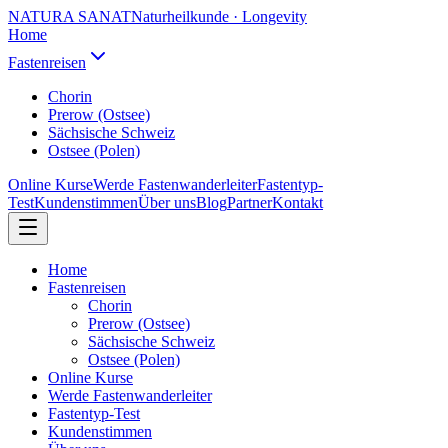
NATURA SANAT
Naturheilkunde · Longevity
Home
Fastenreisen
Chorin
Prerow (Ostsee)
Sächsische Schweiz
Ostsee (Polen)
Online Kurse
Werde Fastenwanderleiter
Fastentyp-
Test
Kundenstimmen
Über uns
Blog
Partner
Kontakt
Home
Fastenreisen
Chorin
Prerow (Ostsee)
Sächsische Schweiz
Ostsee (Polen)
Online Kurse
Werde Fastenwanderleiter
Fastentyp-Test
Kundenstimmen