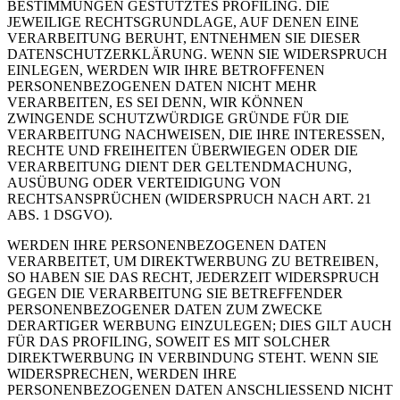
BESTIMMUNGEN GESTÜTZTES PROFILING. DIE
JEWEILIGE RECHTSGRUNDLAGE, AUF DENEN EINE
VERARBEITUNG BERUHT, ENTNEHMEN SIE DIESER
DATENSCHUTZERKLÄRUNG. WENN SIE WIDERSPRUCH
EINLEGEN, WERDEN WIR IHRE BETROFFENEN
PERSONENBEZOGENEN DATEN NICHT MEHR
VERARBEITEN, ES SEI DENN, WIR KÖNNEN
ZWINGENDE SCHUTZWÜRDIGE GRÜNDE FÜR DIE
VERARBEITUNG NACHWEISEN, DIE IHRE INTERESSEN,
RECHTE UND FREIHEITEN ÜBERWIEGEN ODER DIE
VERARBEITUNG DIENT DER GELTENDMACHUNG,
AUSÜBUNG ODER VERTEIDIGUNG VON
RECHTSANSPRÜCHEN (WIDERSPRUCH NACH ART. 21
ABS. 1 DSGVO).
WERDEN IHRE PERSONENBEZOGENEN DATEN
VERARBEITET, UM DIREKTWERBUNG ZU BETREIBEN,
SO HABEN SIE DAS RECHT, JEDERZEIT WIDERSPRUCH
GEGEN DIE VERARBEITUNG SIE BETREFFENDER
PERSONENBEZOGENER DATEN ZUM ZWECKE
DERARTIGER WERBUNG EINZULEGEN; DIES GILT AUCH
FÜR DAS PROFILING, SOWEIT ES MIT SOLCHER
DIREKTWERBUNG IN VERBINDUNG STEHT. WENN SIE
WIDERSPRECHEN, WERDEN IHRE
PERSONENBEZOGENEN DATEN ANSCHLIESSEND NICHT