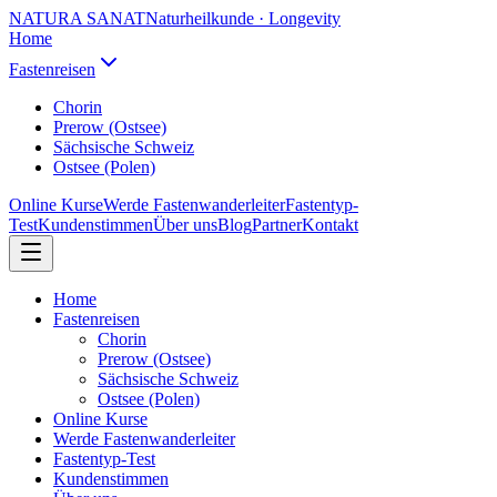
NATURA SANAT
Naturheilkunde · Longevity
Home
Fastenreisen
Chorin
Prerow (Ostsee)
Sächsische Schweiz
Ostsee (Polen)
Online Kurse
Werde Fastenwanderleiter
Fastentyp-
Test
Kundenstimmen
Über uns
Blog
Partner
Kontakt
Home
Fastenreisen
Chorin
Prerow (Ostsee)
Sächsische Schweiz
Ostsee (Polen)
Online Kurse
Werde Fastenwanderleiter
Fastentyp-Test
Kundenstimmen