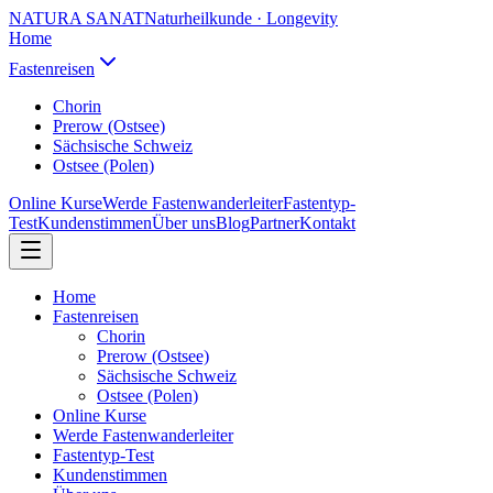
NATURA SANAT
Naturheilkunde · Longevity
Home
Fastenreisen
Chorin
Prerow (Ostsee)
Sächsische Schweiz
Ostsee (Polen)
Online Kurse
Werde Fastenwanderleiter
Fastentyp-
Test
Kundenstimmen
Über uns
Blog
Partner
Kontakt
Home
Fastenreisen
Chorin
Prerow (Ostsee)
Sächsische Schweiz
Ostsee (Polen)
Online Kurse
Werde Fastenwanderleiter
Fastentyp-Test
Kundenstimmen