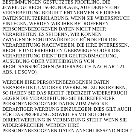
BESTIMMUNGEN GESTÜTZTES PROFILING. DIE
JEWEILIGE RECHTSGRUNDLAGE, AUF DENEN EINE
VERARBEITUNG BERUHT, ENTNEHMEN SIE DIESER
DATENSCHUTZERKLÄRUNG. WENN SIE WIDERSPRUCH
EINLEGEN, WERDEN WIR IHRE BETROFFENEN
PERSONENBEZOGENEN DATEN NICHT MEHR
VERARBEITEN, ES SEI DENN, WIR KÖNNEN
ZWINGENDE SCHUTZWÜRDIGE GRÜNDE FÜR DIE
VERARBEITUNG NACHWEISEN, DIE IHRE INTERESSEN,
RECHTE UND FREIHEITEN ÜBERWIEGEN ODER DIE
VERARBEITUNG DIENT DER GELTENDMACHUNG,
AUSÜBUNG ODER VERTEIDIGUNG VON
RECHTSANSPRÜCHEN (WIDERSPRUCH NACH ART. 21
ABS. 1 DSGVO).
WERDEN IHRE PERSONENBEZOGENEN DATEN
VERARBEITET, UM DIREKTWERBUNG ZU BETREIBEN,
SO HABEN SIE DAS RECHT, JEDERZEIT WIDERSPRUCH
GEGEN DIE VERARBEITUNG SIE BETREFFENDER
PERSONENBEZOGENER DATEN ZUM ZWECKE
DERARTIGER WERBUNG EINZULEGEN; DIES GILT AUCH
FÜR DAS PROFILING, SOWEIT ES MIT SOLCHER
DIREKTWERBUNG IN VERBINDUNG STEHT. WENN SIE
WIDERSPRECHEN, WERDEN IHRE
PERSONENBEZOGENEN DATEN ANSCHLIESSEND NICHT