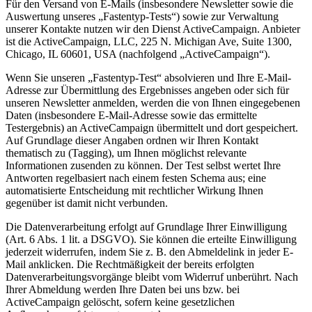
Für den Versand von E-Mails (insbesondere Newsletter sowie die
Auswertung unseres „Fastentyp-Tests“) sowie zur Verwaltung
unserer Kontakte nutzen wir den Dienst ActiveCampaign. Anbieter
ist die ActiveCampaign, LLC, 225 N. Michigan Ave, Suite 1300,
Chicago, IL 60601, USA (nachfolgend „ActiveCampaign“).
Wenn Sie unseren „Fastentyp-Test“ absolvieren und Ihre E-Mail-
Adresse zur Übermittlung des Ergebnisses angeben oder sich für
unseren Newsletter anmelden, werden die von Ihnen eingegebenen
Daten (insbesondere E-Mail-Adresse sowie das ermittelte
Testergebnis) an ActiveCampaign übermittelt und dort gespeichert.
Auf Grundlage dieser Angaben ordnen wir Ihren Kontakt
thematisch zu (Tagging), um Ihnen möglichst relevante
Informationen zusenden zu können. Der Test selbst wertet Ihre
Antworten regelbasiert nach einem festen Schema aus; eine
automatisierte Entscheidung mit rechtlicher Wirkung Ihnen
gegenüber ist damit nicht verbunden.
Die Datenverarbeitung erfolgt auf Grundlage Ihrer Einwilligung
(Art. 6 Abs. 1 lit. a DSGVO). Sie können die erteilte Einwilligung
jederzeit widerrufen, indem Sie z. B. den Abmeldelink in jeder E-
Mail anklicken. Die Rechtmäßigkeit der bereits erfolgten
Datenverarbeitungsvorgänge bleibt vom Widerruf unberührt. Nach
Ihrer Abmeldung werden Ihre Daten bei uns bzw. bei
ActiveCampaign gelöscht, sofern keine gesetzlichen