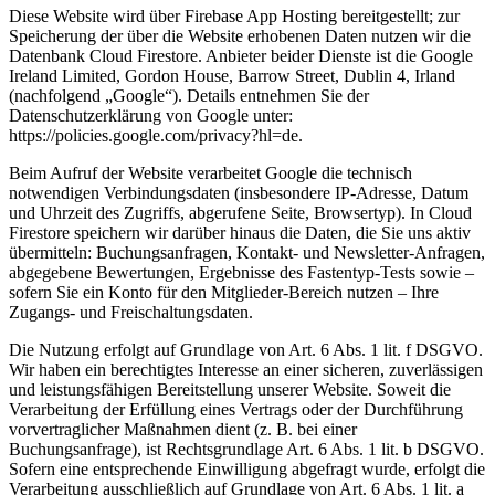
Diese Website wird über Firebase App Hosting bereitgestellt; zur
Speicherung der über die Website erhobenen Daten nutzen wir die
Datenbank Cloud Firestore. Anbieter beider Dienste ist die Google
Ireland Limited, Gordon House, Barrow Street, Dublin 4, Irland
(nachfolgend „Google“). Details entnehmen Sie der
Datenschutzerklärung von Google unter:
https://policies.google.com/privacy?hl=de.
Beim Aufruf der Website verarbeitet Google die technisch
notwendigen Verbindungsdaten (insbesondere IP-Adresse, Datum
und Uhrzeit des Zugriffs, abgerufene Seite, Browsertyp). In Cloud
Firestore speichern wir darüber hinaus die Daten, die Sie uns aktiv
übermitteln: Buchungsanfragen, Kontakt- und Newsletter-Anfragen,
abgegebene Bewertungen, Ergebnisse des Fastentyp-Tests sowie –
sofern Sie ein Konto für den Mitglieder-Bereich nutzen – Ihre
Zugangs- und Freischaltungsdaten.
Die Nutzung erfolgt auf Grundlage von Art. 6 Abs. 1 lit. f DSGVO.
Wir haben ein berechtigtes Interesse an einer sicheren, zuverlässigen
und leistungsfähigen Bereitstellung unserer Website. Soweit die
Verarbeitung der Erfüllung eines Vertrags oder der Durchführung
vorvertraglicher Maßnahmen dient (z. B. bei einer
Buchungsanfrage), ist Rechtsgrundlage Art. 6 Abs. 1 lit. b DSGVO.
Sofern eine entsprechende Einwilligung abgefragt wurde, erfolgt die
Verarbeitung ausschließlich auf Grundlage von Art. 6 Abs. 1 lit. a