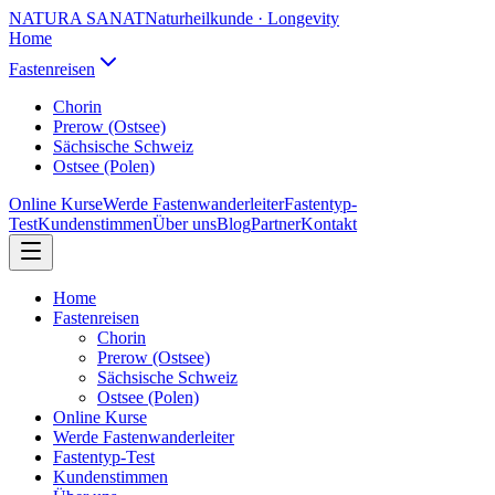
NATURA SANAT
Naturheilkunde · Longevity
Home
Fastenreisen
Chorin
Prerow (Ostsee)
Sächsische Schweiz
Ostsee (Polen)
Online Kurse
Werde Fastenwanderleiter
Fastentyp-
Test
Kundenstimmen
Über uns
Blog
Partner
Kontakt
Home
Fastenreisen
Chorin
Prerow (Ostsee)
Sächsische Schweiz
Ostsee (Polen)
Online Kurse
Werde Fastenwanderleiter
Fastentyp-Test
Kundenstimmen